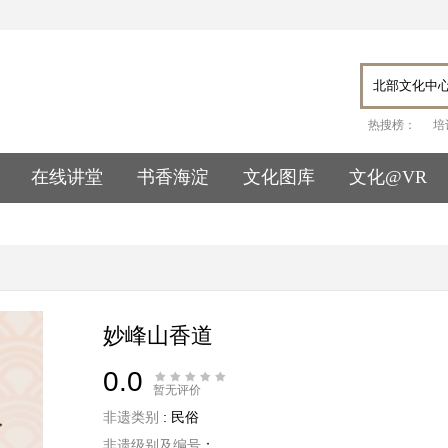
热搜榜：
培
在线讲堂
书香海淀
文化图库
文化@VR
妙峰山香道
0.0
暂无评价
非遗类别
: 民俗
非遗级别及编号
：