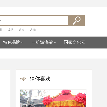
训
读书
讲座
表演
特色品牌
一机游海淀
国家文化云
猜你喜欢