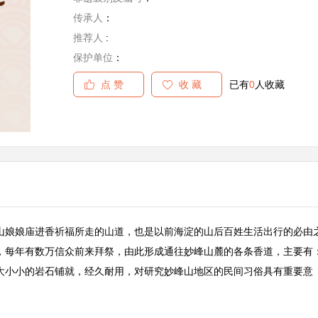
传承人
：
推荐人
:
保护单位
：
点 赞
收 藏
已有
0
人收藏
山娘娘庙进香祈福所走的山道，也是以前海淀的山后百姓生活出行的必由
，每年有数万信众前来拜祭，由此形成通往妙峰山麓的各条香道，主要有
大小小的岩石铺就，经久耐用，对研究妙峰山地区的民间习俗具有重要意