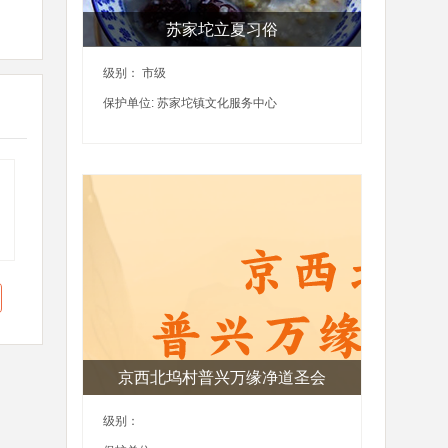
苏家坨立夏习俗
级别： 市级
保护单位: 苏家坨镇文化服务中心
京西北坞村普兴万缘净道圣会
级别：